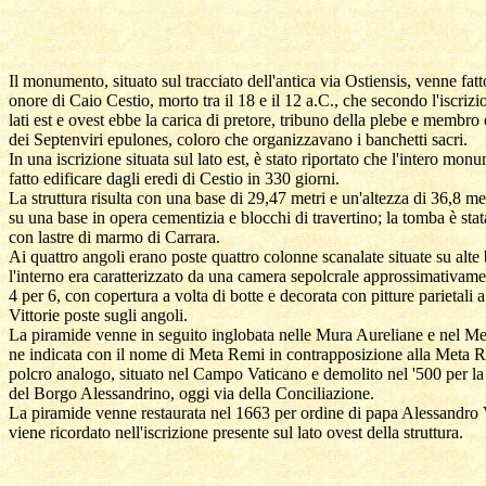
Il monumento, situato sul tracciato dell'antica via Ostiensis, venne fatto
onore di Caio Cestio, morto tra il 18 e il 12 a.C., che secondo l'iscrizio
lati est e ovest ebbe la carica di pretore, tribuno della plebe e membro d
dei Septenviri epulones, coloro che organizzavano i banchetti sacri.

In una iscrizione situata sul lato est, è stato riportato che l'intero mon
fatto edificare dagli eredi di Cestio in 330 giorni.

La struttura risulta con una base di 29,47 metri e un'altezza di 36,8 met
su una base in opera cementizia e blocchi di travertino; la tomba è stata
con lastre di marmo di Carrara.

Ai quattro angoli erano poste quattro colonne scanalate situate su alte 
l'interno era caratterizzato da una camera sepolcrale approssimativamen
4 per 6, con copertura a volta di botte e decorata con pitture parietali a 
Vittorie poste sugli angoli.

La piramide venne in seguito inglobata nelle Mura Aureliane e nel Me
ne indicata con il nome di Meta Remi in contrapposizione alla Meta Ro
polcro analogo, situato nel Campo Vaticano e demolito nel '500 per la 
del Borgo Alessandrino, oggi via della Conciliazione.

La piramide venne restaurata nel 1663 per ordine di papa Alessandro 