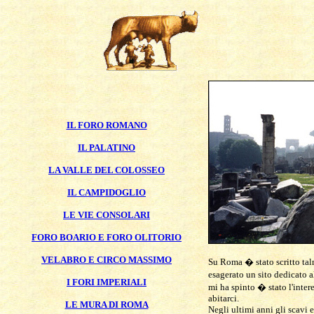
IL FORO ROMANO
IL PALATINO
LA VALLE DEL COLOSSEO
IL CAMPIDOGLIO
LE VIE CONSOLARI
FORO BOARIO E FORO OLITORIO
VELABRO E CIRCO MASSIMO
Su Roma � stato scritto ta
esagerato un sito dedicato 
I FORI IMPERIALI
mi ha spinto � stato l'intere
abitarci.
LE MURA DI ROMA
Negli ultimi anni gli scavi 