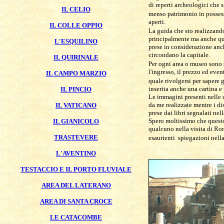
di reperti archeologici che 
IL CELIO
menso patrimonio in possess
aperti.
IL COLLE OPPIO
La guida che sto realizzand
principalmente ma anche qua
L'ESQUILINO
prese in considerazione anch
circondano la capitale.
IL QUIRINALE
Per ogni area o museo sono 
l'ingresso, il prezzo ed eve
IL CAMPO MARZIO
quale rivolgersi per sapere 
inserita anche una cartina e
IL PINCIO
Le immagini presenti nelle 
da me realizzate mentre i di
IL VATICANO
prese dai libri segnalati nel
Spero moltissimo che questo
IL GIANICOLO
qualcuno nella visita di Ro
TRASTEVERE
esaurienti spiegazioni nella
L'AVENTINO
TESTACCIO E IL PORTO FLUVIALE
AREA DEL LATERANO
AREA DI SANTA CROCE
LE CATACOMBE